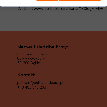
2.
https://www.facebook.com/share/r/1CGogFuEfH/
Nazwa i siedziba firmy:
Pol-Trans Sp. z o.o.
Ul. Mickiewicza 74
39-200 Dębica
Kontakt
poltrans@poltrans-debica.pl
+48 453 543 293