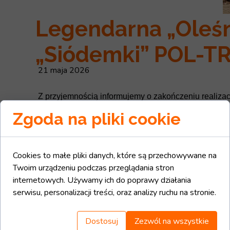
Legendarna „Oleśn
„Siódemki” POL-TRA
21 maja 2026
Z przyjemnością informujemy o zakończeniu realizac
Zgoda na pliki cookie
Lokomotywy serii EU07/EP07 od dekad stanowią filar
prywatnym. Tak też stało się tym razem. Najlepsz
poziomie utrzymania P5, ale co najciekawsze zyska
Cookies to małe pliki danych, które są przechowywane na
W ostatnich dniach lokomotywa odbyła pomyślnie jazd
Twoim urządzeniu podczas przeglądania stron
obsługując, m.in. składy z kruszywami na południu Pols
internetowych. Używamy ich do poprawy działania
Kolejowego Festynu Rodzinnego w Ostrowie Wielkop
serwisu, personalizacji treści, oraz analizy ruchu na stronie.
Serdecznie zapraszamy do obejrzenia filmów:
Dostosuj
Zezwól na wszystkie
1.
https://youtu.be/Ybwf5y7NFQk