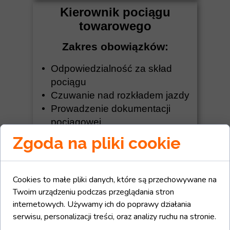
Kierownik pociągu
towarowego
Zakres obowiązków:
Odpowiedzialność za skład
pociągu
Czuwanie nad rozkładem jazdy
Prowadzenie dokumentacji
pociągowej
Wykonywanie oględzin
Zgoda na pliki cookie
technicznych pociągu
Wymagania:
Cookies to małe pliki danych, które są przechowywane na
Świadectwo zdania egzaminu
Twoim urządzeniu podczas przeglądania stron
weryfikacyjnego na stanowisko
internetowych. Używamy ich do poprawy działania
Kierownik pociągu
serwisu, personalizacji treści, oraz analizy ruchu na stronie.
Doświadczenie zawodowe