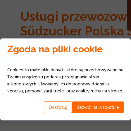
Usługi przewozowe
Südzucker Polska S
31 marca 2025
Zgoda na pliki cookie
Spółka POL-TRANS podpisała umowę na transport 
będzie do 31.01.2026 r.
Cookies to małe pliki danych, które są przechowywane na
Jest to kolejna tak długoterminowa umowa i wygrany
Twoim urządzeniu podczas przeglądania stron
internetowych. Używamy ich do poprawy działania
Przy okazji przekazania Państwu powyższej informacj
serwisu, personalizacji treści, oraz analizy ruchu na stronie.
kolejowych.
Dostosuj
Zezwól na wszystkie